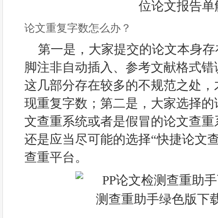
论文重复字数怎么办？
第一是，大家提交的论文本身存
脚注非自动插入、参考文献格式错
这几部分存在较多的不规范之处，
现重复字数；第二是，大家选择的
文查重系统或者是假冒的论文查重
还是应当尽可能的选择“快捷论文
查重平台。