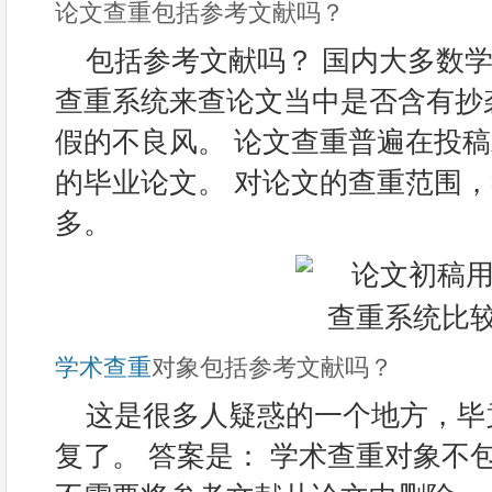
论文查重包括参考文献吗？
包括参考文献吗？ 国内大多数
查重系统来查论文当中是否含有抄
假的不良风。 论文查重普遍在投
的毕业论文。 对论文的查重范围
多。
学术查重
对象包括参考文献吗？
这是很多人疑惑的一个地方，毕
复了。 答案是： 学术查重对象不