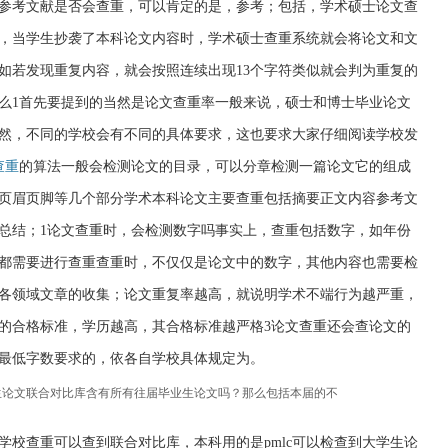
参考文献是否会查重，可以肯定的是，参考；包括，学术硕士论文查
，当学生抄袭了本科论文内容时，学术硕士查重系统就会将论文和文
如若发现重复内容，就会按照连续出现13个字符类似就会判为重复的
么1首先要提到的当然是论文查重率一般来说，硕士和博士毕业论文
％当然，不同的学校会有不同的具体要求，这也要求大家仔细阅读学校发
查重
的算法一般会检测论文的目录，可以分章检测一篇论文它的组成
页眉页脚等几个部分学术本科论文主要查重包括摘要正文内容参考文
总结；1论文查重时，会检测数字吗事实上，查重包括数字，如年份
都需要进行查重查重时，不仅仅是论文中的数字，其他内容也需要检
各领域文章的收集；论文重复率越高，就说明学术不端行为越严重，
的合格标准，学历越高，其合格标准越严格3论文查重还会查论文的
最低字数要求的，依各自学校具体规定为。
生论文联合对比库含有所有往届毕业生论文吗？那么包括本届的不
学校查重可以查到联合对比库，本科用的是pmlc可以检查到大学生论