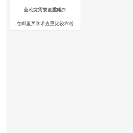
业论文需要查重吗？
学术两次查重都没过
在哪里买学术查重比较靠谱