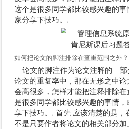
这个是很多同学都比较感兴趣的事情，
家分享下技巧。.
如何把论文的脚注排除在查重范围之外？
论文的脚注作为论文注释的一部
论文的重复率中，那在无形之中论
会高很多，怎样才能把注释排除在
是很多同学都比较感兴趣的事情，Pa
享下技巧。. 首先 应该清楚的是，
不是只要作者将论文的相关部分加