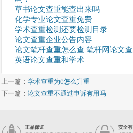
草书论文查重能查出来吗
化学专业论文查重免费
学术查重检测还要检测目录
论文查重企业公告内容
论文笔杆查重怎么查 笔杆网论文
英语论文查重和学术
上一篇：
学术查重为0怎么升重
下一篇：
论文查重不通过申诉有用吗
正品保证
安全有