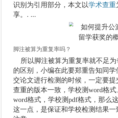
识别为引用部分，本文以
学术查重
享。. ...
脚注被算为重复率吗？
所以脚注被算为重复率就不足为
的区别，小编在此要郑重告知同学
交论文进行检测的时候，一定要提
查重的版本一致，学校测word格
word格式，学校测pdf格式，那么
这一点，是保证和学校检测结果一