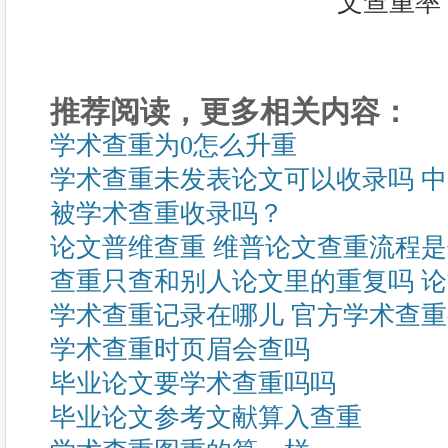
推荐阅读，更多相关内容：
学术查重为0怎么升重
学术查重未发表论文可以收录吗 
被学术查重收录吗？
论文普维查重 维普论文查重流程
查重只查和别人论文里的重复吗 
学术查重记录在哪儿 官方学术查
学术查重时页眉会查吗
毕业论文要学术查重吗吗
毕业论文参考文献算入查重