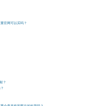
查重官网可以买吗？
？
献？
为？
查重会查表格和图片的标题吗？