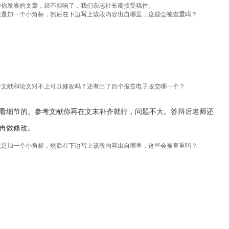
样你发表的文章，就不影响了，我们杂志社长期接受稿件。
就是加一个小角标，然后在下边写上该段内容出自哪里，这些会被查重吗？
考文献和论文对不上可以修改吗？还有出了四个报告电子版交哪一个？
看细节的。参考文献你再在文末补齐就行，问题不大。答辩后老师还
再做修改。
就是加一个小角标，然后在下边写上该段内容出自哪里，这些会被查重吗？