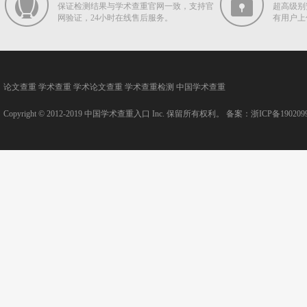
保证检测结果与学术查重官网一致，支持官
超高级别
网验证，24小时在线售后服务。
有用户上
论文查重
学术查重
学术论文查重
学术查重检测
中国学术查重
Copyright © 2012-2019
中国学术查重入口
Inc. 保留所有权利。 备案：
浙ICP备190209