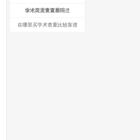
业论文需要查重吗？
学术两次查重都没过
在哪里买学术查重比较靠谱