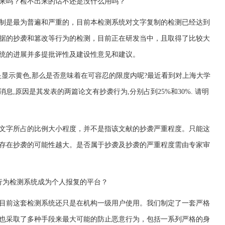
来吗？检不出来的话不还是没什么用吗？
制是最为普遍和严重的，目前本检测系统对文字复制的检测已经达到
据的抄袭和篡改等行为的检测，目前正在研发当中，且取得了比较大
统的进展并多提批评性及建设性意见和建议。
是显示黄色,那么是否意味着在可容忍的限度内呢?最近看到对上海大学
息,原因是其发表的两篇论文有抄袭行为,分别占到25%和30%. 请明
文字所占的比例大小程度，并不是指该文献的抄袭严重程度。只能这
存在抄袭的可能性越大。是否属于抄袭及抄袭的严重程度需由专家审
行为检测系统成为个人报复的平台？
目前这套检测系统还只是在机构一级用户使用。我们制定了一套严格
也采取了多种手段来最大可能的防止恶意行为，包括一系列严格的身