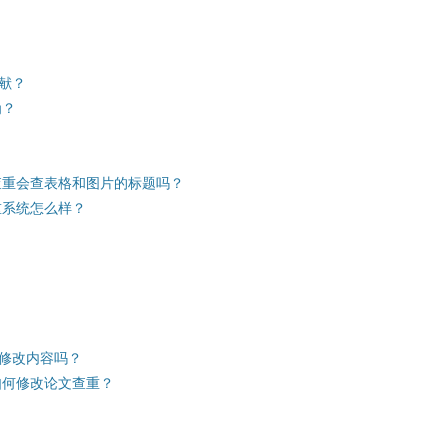
献？
为？
查重会查表格和图片的标题吗？
重系统怎么样？
修改内容吗？
如何修改论文查重？