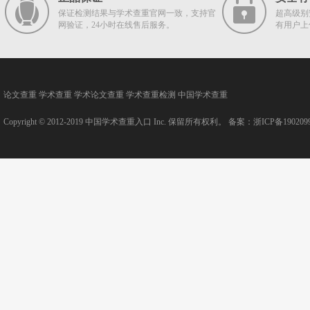
保证检测结果与学术查重官网一致，支持官
超高级别
网验证，24小时在线售后服务。
有用户上
论文查重
学术查重
学术论文查重
学术查重检测
中国学术查重
Copyright © 2012-2019
中国学术查重入口
Inc. 保留所有权利。 备案：
浙ICP备190209