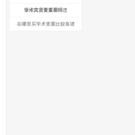
业论文需要查重吗？
学术两次查重都没过
在哪里买学术查重比较靠谱