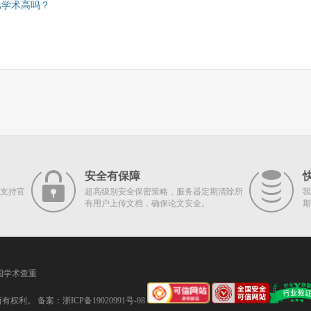
比学术高吗？
安全有保障
支持官
超高级别安全保密策略，服务器定期清除所
我
有用户上传文档，确保论文安全。
期
国学术查重
留所有权利。 备案：
浙ICP备19020991号-98