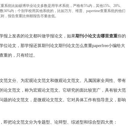
重系统比如硕博毕业论文多数是用学术系统，严格有5%内，其他15%、20%、
30%内；个别学校用其他系统的，比如万方、维普、papertime查重系统的他们
原则，报告查重比例都报告尽量改低。
学报上发表的论文都叫做学报论文，如果
期刊小论文去哪里查重
你的
位论文，那学报还算期刊论文期刊论文怎么查重paperfree小编给大
查重的，只有经过。
文范文分、为宏观论文范文和微观论文范文。凡属国家全局性、带有
的论文范文，称为宏观论文范文。它研究的面比较宽广，具有较大范
问题的论文范文，是微观论文范文。它对具体工作有指导意义，影响
，即把论文范文分为专题型、论辩型、综述型和综合型四大类：