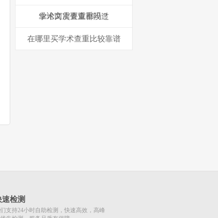
业论文需要查重吗？
学术两次查重都没过
在哪里买学术查重比较靠谱
快速检测
们支持24小时自助检测，快速高效，高峰