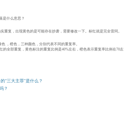
段落是什么意思？
确实重复，出现黄色的是可能存在抄袭，需要修改一下。标红就是完全雷同。
绿色 ，橙色，三种颜色，分别代表不同的重复率。
于标红的全部重复，黄色标注的重复比例是40%左右，橙色表示重复率比例在70左
的“三大主罪”是什么？
吗？