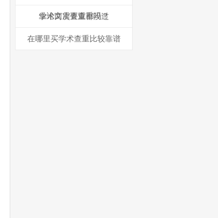
业论文需要查重吗？
学术两次查重都没过
在哪里买学术查重比较靠谱