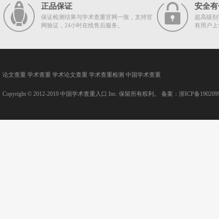
正品保证
安全有
保证检测结果与学术查重官网一致，支持官
超高级别
网验证，24小时在线售后服务。
有用户上
论文查重
学术查重
学术论文查重
学术查重检测
中国学术查重
Copyright © 2012-2019
中国学术查重入口
Inc. 保留所有权利。 备案：
浙ICP备190209