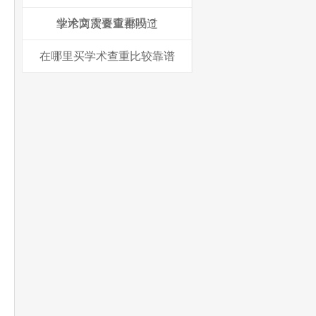
业论文需要查重吗？
学术两次查重都没过
在哪里买学术查重比较靠谱