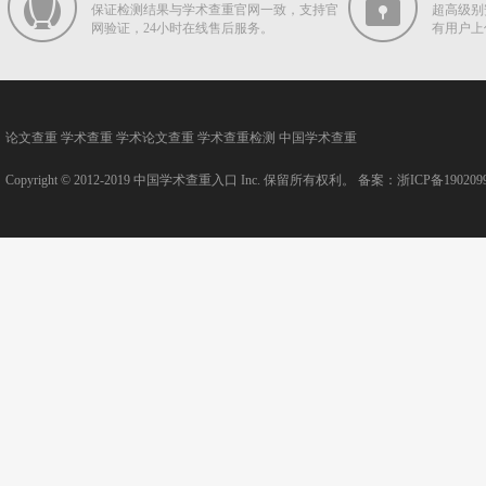
保证检测结果与学术查重官网一致，支持官
超高级别
网验证，24小时在线售后服务。
有用户上
论文查重
学术查重
学术论文查重
学术查重检测
中国学术查重
Copyright © 2012-2019
中国学术查重入口
Inc. 保留所有权利。 备案：
浙ICP备190209