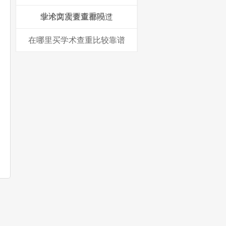
业论文需要查重吗？
学术两次查重都没过
在哪里买学术查重比较靠谱