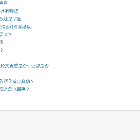
文查重
工具有哪些
数还是字量
立信会计金融学院
要查？
率
？
么论文查重是否引证都是否
告帮你鉴定真伪？
底是怎么回事？