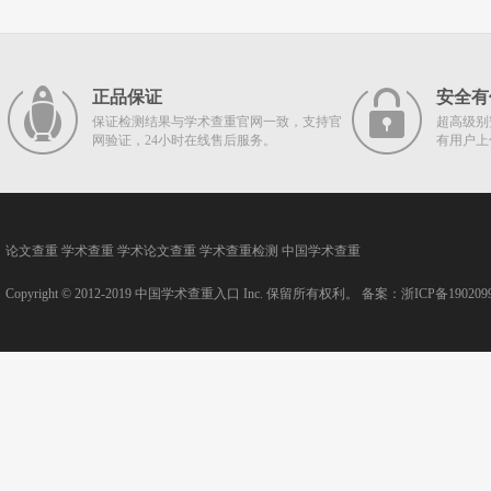
正品保证
安全有
保证检测结果与学术查重官网一致，支持官
超高级别
网验证，24小时在线售后服务。
有用户上
论文查重
学术查重
学术论文查重
学术查重检测
中国学术查重
Copyright © 2012-2019
中国学术查重入口
Inc. 保留所有权利。 备案：
浙ICP备190209